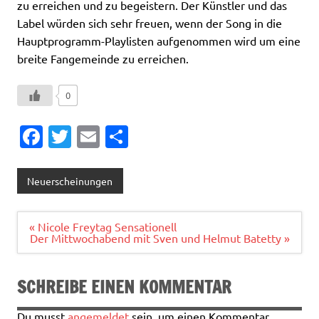
zu erreichen und zu begeistern. Der Künstler und das
Label würden sich sehr freuen, wenn der Song in die
Hauptprogramm-Playlisten aufgenommen wird um eine
breite Fangemeinde zu erreichen.
0
Fa
T
E
T
c
w
m
ei
e
it
ai
le
Neuerscheinungen
b
te
l
n
o
r
Beitragsnavigation
« Nicole Freytag Sensationell
Der Mittwochabend mit Sven und Helmut Batetty »
o
k
SCHREIBE EINEN KOMMENTAR
Du musst
angemeldet
sein, um einen Kommentar