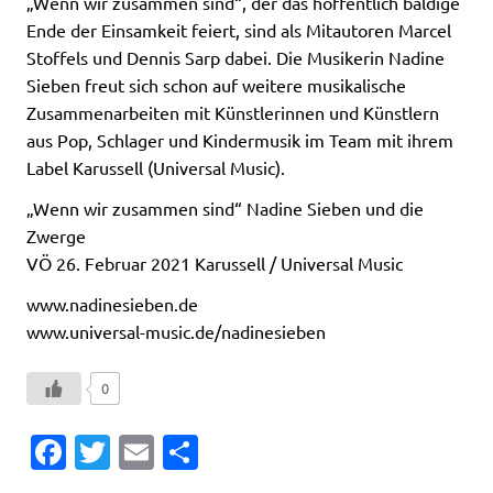
„Wenn wir zusammen sind“, der das hoffentlich baldige
Ende der Einsamkeit feiert, sind als Mitautoren Marcel
Stoffels und Dennis Sarp dabei. Die Musikerin Nadine
Sieben freut sich schon auf weitere musikalische
Zusammenarbeiten mit Künstlerinnen und Künstlern
aus Pop, Schlager und Kindermusik im Team mit ihrem
Label Karussell (Universal Music).
„Wenn wir zusammen sind“ Nadine Sieben und die
Zwerge
VÖ 26. Februar 2021 Karussell / Universal Music
www.nadinesieben.de
www.universal-music.de/nadinesieben
0
Fa
T
E
T
c
w
m
ei