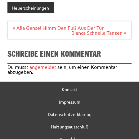
e
it
ai
le
Neuerscheinungen
b
te
l
n
o
r
Beitragsnavigation
« Alla Gensel Nimm Den Fuß Aus Der Tür
Bianca Schnelle Tanzen »
o
k
SCHREIBE EINEN KOMMENTAR
Du musst
angemeldet
sein, um einen Kommentar
abzugeben.
Kontakt
Impressum
Datenschutzerklärung
Haftungsausschluß
Anmelden