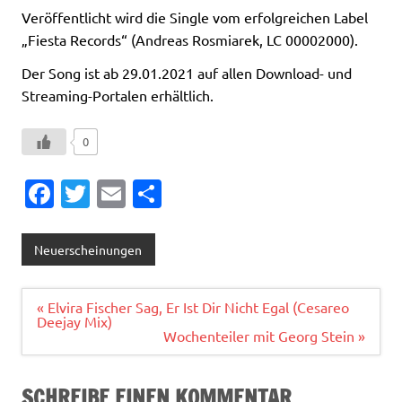
Veröffentlicht wird die Single vom erfolgreichen Label
„Fiesta Records“ (Andreas Rosmiarek, LC 00002000).
Der Song ist ab 29.01.2021 auf allen Download- und
Streaming-Portalen erhältlich.
0
Fa
T
E
T
c
w
m
ei
e
it
ai
le
Neuerscheinungen
b
te
l
n
o
r
Beitragsnavigation
« Elvira Fischer Sag, Er Ist Dir Nicht Egal (Cesareo
Deejay Mix)
o
Wochenteiler mit Georg Stein »
k
SCHREIBE EINEN KOMMENTAR