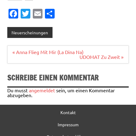
Fa
T
E
T
c
w
m
ei
e
it
ai
le
Neuerscheinungen
b
te
l
n
o
r
Beitragsnavigation
« Anna Flieg Mit Mir (La Dina Na)
UDOMAT Zu Zweit »
o
k
SCHREIBE EINEN KOMMENTAR
Du musst
angemeldet
sein, um einen Kommentar
abzugeben.
Kontakt
Impressum