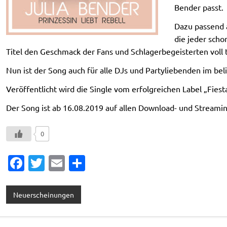
Bender passt.
Dazu passend a
die jeder scho
Titel den Geschmack der Fans und Schlagerbegeisterten voll t
Nun ist der Song auch für alle DJs und Partyliebenden im beli
Veröffentlicht wird die Single vom erfolgreichen Label „Fies
Der Song ist ab 16.08.2019 auf allen Download- und Streaming
0
Fa
T
E
T
c
w
m
ei
e
it
ai
le
Neuerscheinungen
b
te
l
n