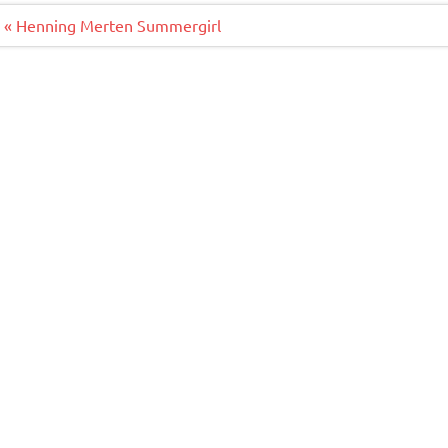
o
r
o
Beitragsnavigation
« Henning Merten Summergirl
k