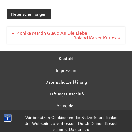
c
w
m
ei
e
it
ai
le
Neuerscheinungen
b
te
l
n
o
r
Beitragsnavigation
« Monika Martin Glaub An Die Liebe
Roland Kaiser Kurios »
o
k
Kontakt
Impressum
Datenschutzerklärung
Haftungsausschluß
Anmelden
Registrieren
Wir benutzen Cookies um die Nutzerfreundlichkeit
der Webseite zu verbessen. Durch Deinen Besuch
Beitrag*
stimmst Du dem zu.