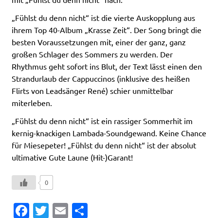
„Fühlst du denn nicht“ ist die vierte Auskopplung aus
ihrem Top 40-Album „Krasse Zeit“. Der Song bringt die
besten Voraussetzungen mit, einer der ganz, ganz
großen Schlager des Sommers zu werden. Der
Rhythmus geht sofort ins Blut, der Text lässt einen den
Strandurlaub der Cappuccinos (inklusive des heißen
Flirts von Leadsänger René) schier unmittelbar
miterleben.
„Fühlst du denn nicht“ ist ein rassiger Sommerhit im
kernig-knackigen Lambada-Soundgewand. Keine Chance
für Miesepeter! „Fühlst du denn nicht“ ist der absolut
ultimative Gute Laune (Hit-)Garant!
0
Fa
T
E
T