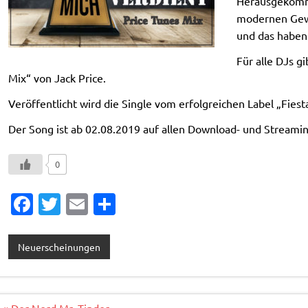
Herausgekommen
modernen Gewa
und das haben 
Für alle DJs g
Mix“ von Jack Price.
Veröffentlicht wird die Single vom erfolgreichen Label „Fies
Der Song ist ab 02.08.2019 auf allen Download- und Streaming
0
Fa
T
E
T
c
w
m
ei
e
it
ai
le
Neuerscheinungen
b
te
l
n
o
r