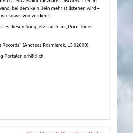
 ist ein absolut tanzbarer Discofox-Titel im
nd, bei dem kein Bein mehr stillstehen wird –
wir sowas von verdient!
ibt es diesen Song jetzt auch im „Price Tunes
ta Records“ (Andreas Rosmiarek, LC 02000).
-Portalen erhältlich.