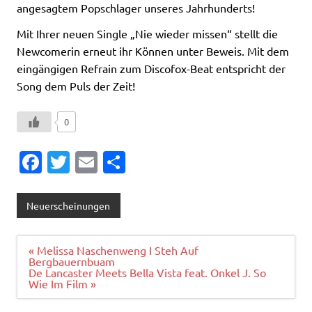
angesagtem Popschlager unseres Jahrhunderts!
Mit Ihrer neuen Single „Nie wieder missen“ stellt die
Newcomerin erneut ihr Können unter Beweis. Mit dem
eingängigen Refrain zum Discofox-Beat entspricht der
Song dem Puls der Zeit!
0
Fa
T
E
T
c
w
m
ei
e
it
ai
le
Neuerscheinungen
b
te
l
n
o
r
Beitragsnavigation
« Melissa Naschenweng I Steh Auf
Bergbauernbuam
o
De Lancaster Meets Bella Vista feat. Onkel J. So
Wie Im Film »
k