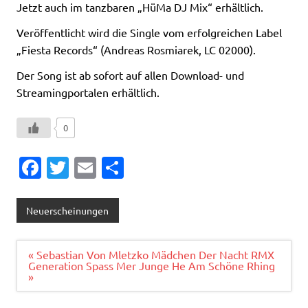
Jetzt auch im tanzbaren „HüMa DJ Mix“ erhältlich.
Veröffentlicht wird die Single vom erfolgreichen Label
„Fiesta Records“ (Andreas Rosmiarek, LC 02000).
Der Song ist ab sofort auf allen Download- und
Streamingportalen erhältlich.
0
Fa
T
E
T
c
w
m
ei
e
it
ai
le
Neuerscheinungen
b
te
l
n
o
r
Beitragsnavigation
« Sebastian Von Mletzko Mädchen Der Nacht RMX
Generation Spass Mer Junge He Am Schöne Rhing
o
»
k