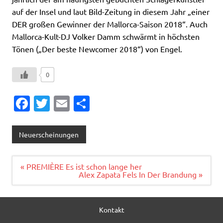
auf der Insel und laut Bild-Zeitung in diesem Jahr „einer
DER großen Gewinner der Mallorca-Saison 2018“. Auch
Mallorca-Kult-DJ Volker Damm schwärmt in höchsten
Tönen („Der beste Newcomer 2018“) von Engel.
0
Fa
T
E
T
c
w
m
ei
e
it
ai
le
Neuerscheinungen
b
te
l
n
o
r
Beitragsnavigation
« PREMIÈRE Es ist schon lange her
Alex Zapata Fels In Der Brandung »
o
k
Kontakt