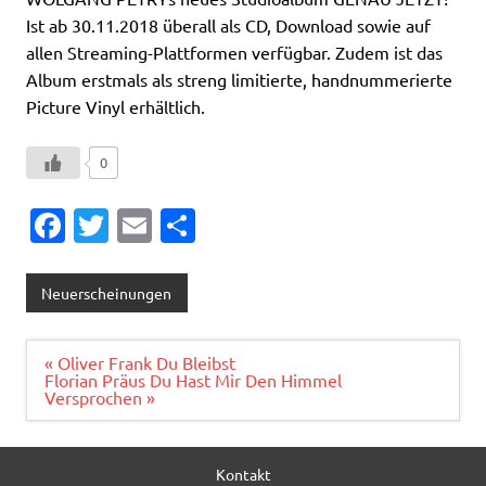
Ist ab 30.11.2018 überall als CD, Download sowie auf
allen Streaming-Plattformen verfügbar. Zudem ist das
Album erstmals als streng limitierte, handnummerierte
Picture Vinyl erhältlich.
0
Fa
T
E
T
c
w
m
ei
e
it
ai
le
Neuerscheinungen
b
te
l
n
o
r
Beitragsnavigation
« Oliver Frank Du Bleibst
Florian Präus Du Hast Mir Den Himmel
o
Versprochen »
k
Kontakt