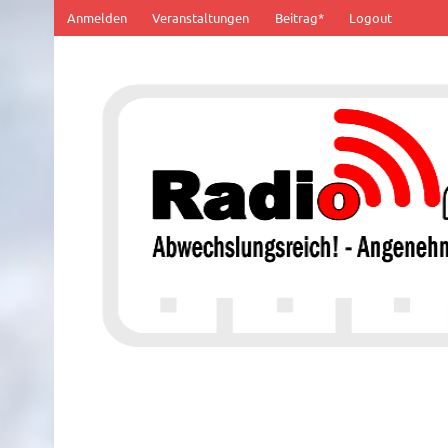
Zum
Anmelden
Veranstaltungen
Beitrag*
Logout
Inhalt
springen
100% von Hier!