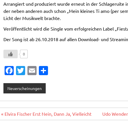
Arrangiert und produziert wurde erneut in der Schlageruite 
der neben anderen auch schon „Mein kleines Ti amo (per sem
Licht der Musikwelt brachte.
Veröffentlicht wird die Single vom erfolgreichen Label „Fies
Der Song ist ab 26.10.2018 auf allen Download- und Streaming
0
Fa
T
E
T
c
w
m
ei
e
it
ai
le
Neuerscheinungen
b
te
l
n
o
r
o
Beitragsnavigation
« Elvira Fischer Erst Nein, Dann Ja, Vielleicht
Udo Wenders
k