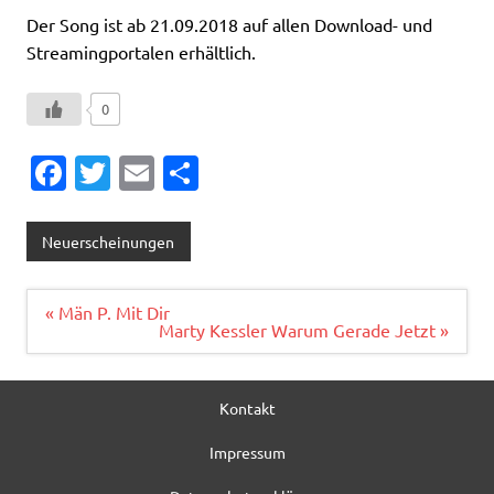
Der Song ist ab 21.09.2018 auf allen Download- und
Streamingportalen erhältlich.
0
Fa
T
E
T
c
w
m
ei
e
it
ai
le
Neuerscheinungen
b
te
l
n
o
r
Beitragsnavigation
« Män P. Mit Dir
Marty Kessler Warum Gerade Jetzt »
o
k
Kontakt
Impressum