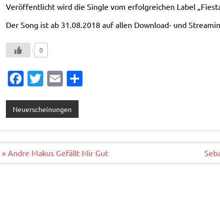
Veröffentlicht wird die Single vom erfolgreichen Label „Fies
Der Song ist ab 31.08.2018 auf allen Download- und Streaming
0
Fa
T
E
T
c
w
m
ei
e
it
ai
le
Neuerscheinungen
b
te
l
n
o
r
o
Beitragsnavigation
« Andre Makus Gefällt Mir Gut
Seba
k