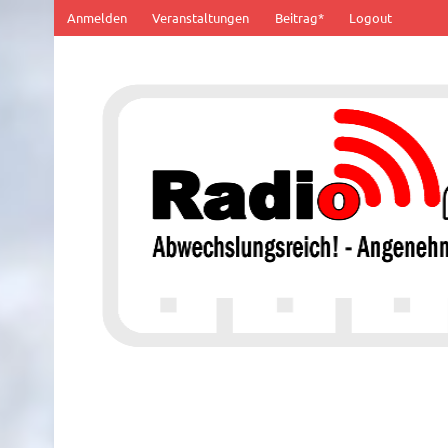
Zum
Anmelden
Veranstaltungen
Beitrag*
Logout
Inhalt
springen
100% von Hier!