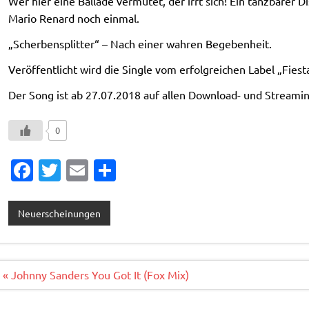
Wer hier eine Ballade vermutet, der irrt sich! Ein tanzbarer 
Mario Renard noch einmal.
„Scherbensplitter“ – Nach einer wahren Begebenheit.
Veröffentlicht wird die Single vom erfolgreichen Label „Fies
Der Song ist ab 27.07.2018 auf allen Download- und Streaming
0
Fa
T
E
T
c
w
m
ei
e
it
ai
le
Neuerscheinungen
b
te
l
n
o
r
o
Beitragsnavigation
« Johnny Sanders You Got It (Fox Mix)
k