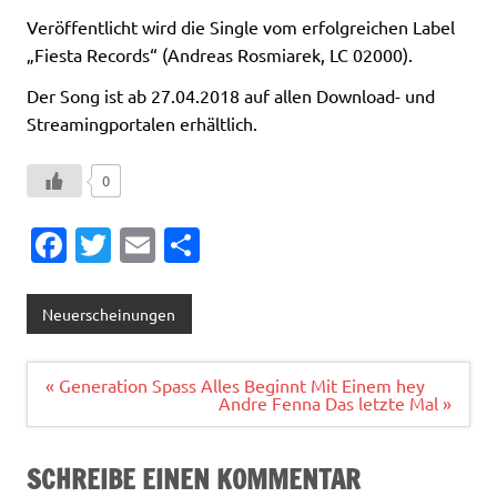
Veröffentlicht wird die Single vom erfolgreichen Label
„Fiesta Records“ (Andreas Rosmiarek, LC 02000).
Der Song ist ab 27.04.2018 auf allen Download- und
Streamingportalen erhältlich.
0
Fa
T
E
T
c
w
m
ei
e
it
ai
le
Neuerscheinungen
b
te
l
n
o
r
Beitragsnavigation
« Generation Spass Alles Beginnt Mit Einem hey
Andre Fenna Das letzte Mal »
o
k
SCHREIBE EINEN KOMMENTAR