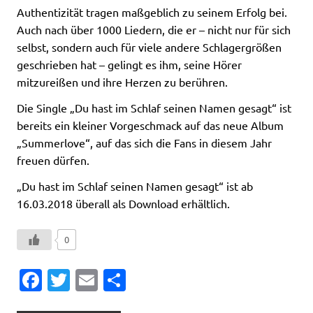
Authentizität tragen maßgeblich zu seinem Erfolg bei.
Auch nach über 1000 Liedern, die er – nicht nur für sich
selbst, sondern auch für viele andere Schlagergrößen
geschrieben hat – gelingt es ihm, seine Hörer
mitzureißen und ihre Herzen zu berühren.
Die Single „Du hast im Schlaf seinen Namen gesagt“ ist
bereits ein kleiner Vorgeschmack auf das neue Album
„Summerlove“, auf das sich die Fans in diesem Jahr
freuen dürfen.
„Du hast im Schlaf seinen Namen gesagt“ ist ab
16.03.2018 überall als Download erhältlich.
0
Fa
T
E
T
c
w
m
ei