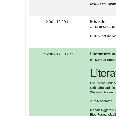
MHR24 am Vormitt
80s-80s
12:00 - 15:00 Uhr
mit
MHR24 Funti
MHR24 präsentiert
Literaturlou
15:00 - 17:00 Uhr
mit
Markus Egger
Liter
Die Literaturloung
sich dabei auf ein 
Werke zu bieten u
Zum Moderator
Markus Eggert ist 
Blog‑Format etabli