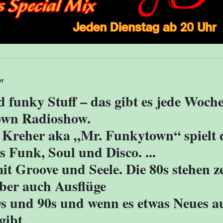
er
 funky Stuff – das gibt es jede Woche
wn Radioshow.
Kreher aka „Mr. Funkytown“ spielt 
s Funk, Soul und Disco. ...
t Groove und Seele. Die 80s stehen ze
aber auch Ausflüge
0s und 90s und wenn es etwas Neues 
gibt,