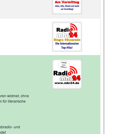
toren widmet, ohne
 für literarische
Webradio- und
ndet