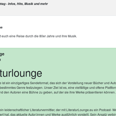
ag - Infos, Hits, Musik und mehr
me
 euch eine Reise durch die 80er Jahre und ihre Musik.
nge
t
aturlounge
e ist ein einzigartiges Sendeformat, das sich der Vorstellung neuer Bücher und Au
bestimmtes Genre festzulegen. Unser Ziel ist es, eine vielfältige und offene Plattform
nd den Autoren eine Bühne zu geben, auf der sie ihre Werke präsentieren können.
ein leidenschaftlicher Literaturvermittler, der mit LiteraturLounge.eu ein Podcast‑ 
ert hat, das aktuelle Autor:innen und Werke ausführlich vorstellt. Sein Ansatz verbi