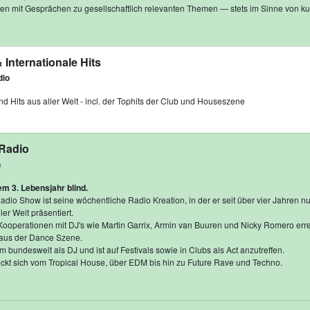
 mit Gesprächen zu gesellschaftlich relevanten Themen — stets im Sinne von kult
Internationale Hits
dio
nd Hits aus aller Welt - incl. der Tophits der Club und Houseszene
 Radio
n
nem 3. Lebensjahr blind.
dio Show ist seine wöchentliche Radio Kreation, in der er seit über vier Jahren n
er Welt präsentiert.
Kooperationen mit DJ's wie Martin Garrix, Armin van Buuren und Nicky Romero err
aus der Dance Szene.
em bundesweit als DJ und ist auf Festivals sowie in Clubs als Act anzutreffen.
eckt sich vom Tropical House, über EDM bis hin zu Future Rave und Techno.