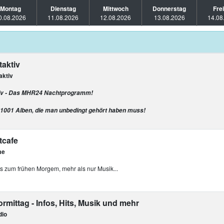
Montag
Dienstag
Mittwoch
Donnerstag
Fre
0.08.2026
11.08.2026
12.08.2026
13.08.2026
14.08
aktiv
ktiv
v - Das MHR24 Nachtprogramm!
 1001 Alben, die man unbedingt gehört haben muss!
cafe
me
s zum frühen Morgem, mehr als nur Musik...
mittag - Infos, Hits, Musik und mehr
dio