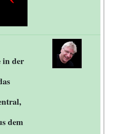
 in der
das
ntral,
aus dem