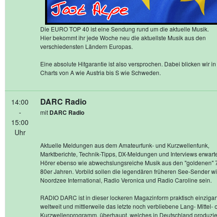
Die EURO TOP 40 ist eine Sendung rund um die aktuelle Musik.
Hier bekommt ihr jede Woche neu die aktuellste Musik aus den
verschiedensten Ländern Europas.
Eine absolute Hitgarantie ist also versprochen. Dabei blicken wir in
Charts von A wie Austria bis S wie Schweden.
DARC Radio
14:00
-
mit
DARC Radio
15:00
Uhr
Aktuelle Meldungen aus dem Amateurfunk- und Kurzwellenfunk,
Marktberichte, Technik-Tipps, DX-Meldungen und Interviews erwart
Hörer ebenso wie abwechslungsreiche Musik aus den "goldenen" 
80er Jahren. Vorbild sollen die legendären früheren See-Sender w
Noordzee International, Radio Veronica und Radio Caroline sein.
RADIO DARC ist in dieser lockeren Magazinform praktisch einzigar
weltweit und mittlerweile das letzte noch verbliebene Lang- Mittel- 
Kurzwellenprogramm, überhaupt, welches in Deutschland produzier