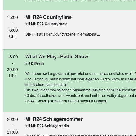
MHR24 Countrytime
15:00
-
mit
MHR24 Countryradio
18:00
Die Hits aus der Countryszene International...
Uhr
What We Play...Radio Show
18:00
-
mit
DjTeam
20:00
Wir haben so lange darauf gewartet und nun ist es endlich soweit:
Uhr
und Jambo Dj Team kommt mit Ihrer eigenen Radio Show in unser
heimischen Lautsprecher.
Die zwei niedersächsischen Ausnahme DJs sind dem Feiervolk aus
Clubs, Discotheken und Events bekannt mit Ihren völlig abgedrehte
Shows. Jetzt gibt es Ihren Sound auch für Radios.
MHR24 Schlagersommer
20:00
-
mit
MHR24 Schlagerradio
21:00
Der MHR24 Schlagersommer mit den besten Schlagern von 2019 b