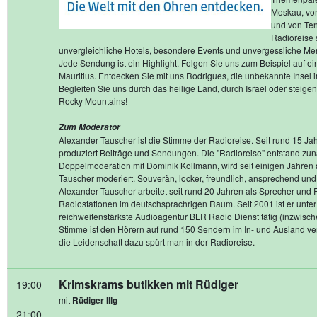
Moskau, von
und von Tene
Radioreise s
unvergleichliche Hotels, besondere Events und unvergessliche Me
Jede Sendung ist ein Highlight. Folgen Sie uns zum Beispiel auf e
Mauritius. Entdecken Sie mit uns Rodrigues, die unbekannte Insel 
Begleiten Sie uns durch das heilige Land, durch Israel oder steigen
Rocky Mountains!
Zum Moderator
Alexander Tauscher ist die Stimme der Radioreise. Seit rund 15 Jah
produziert Beiträge und Sendungen. Die "Radioreise" entstand zunä
Doppelmoderation mit Dominik Kollmann, wird seit einigen Jahren 
Tauscher moderiert. Souverän, locker, freundlich, ansprechend und 
Alexander Tauscher arbeitet seit rund 20 Jahren als Sprecher und 
Radiostationen im deutschsprachrigen Raum. Seit 2001 ist er unte
reichweitenstärkste Audioagentur BLR Radio Dienst tätig (inzwisc
Stimme ist den Hörern auf rund 150 Sendern im In- und Ausland vert
die Leidenschaft dazu spürt man in der Radioreise.
Krimskrams butikken mit Rüdiger
19:00
-
mit
Rüdiger Illg
21:00