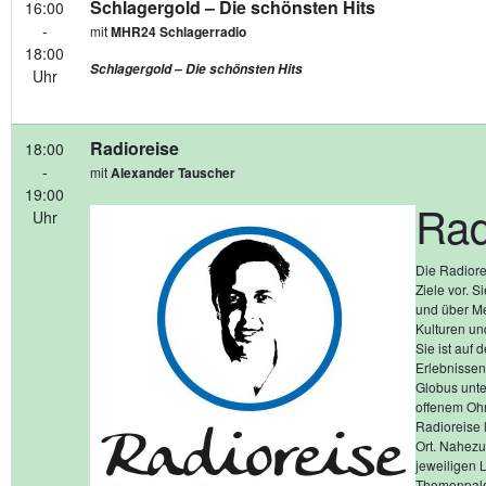
Schlagergold – Die schönsten Hits
16:00
-
mit
MHR24 Schlagerradio
18:00
Schlagergold – Die schönsten Hits
Uhr
Radioreise
18:00
-
mit
Alexander Tauscher
19:00
Rad
Uhr
Die Radiore
Ziele vor. S
und über Me
Kulturen un
Sie ist auf
Erlebnissen
Globus unte
offenem Ohr
Radioreise 
Ort. Nahezu
jeweiligen 
Themenpalet